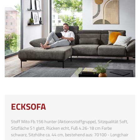
ECKSOFA
Stoff Mito Fb.156 hunter (Aktionsstoffgruppe), Sitzqualität Soft,
Sitzfläche S1 glatt, Rücken echt, Fuß 4.26-18 cm Farbe
schwarz, Sitzhöhe ca. 44 cm, bestehend aus: 70100 - Longchair